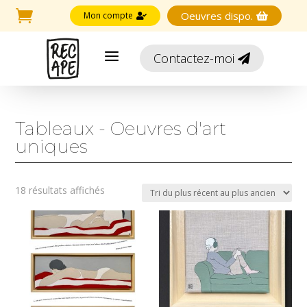

Oeuvres dispo.
Mon compte


a
Contactez-moi

Tableaux - Oeuvres d'art
uniques
Trié
18 résultats affichés
du
plus
récent
au
plus
ancien