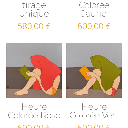
tirage
Colorée
unique
Jaune
580,00
€
600,00
€
Heure
Heure
Colorée Rose
Colorée Vert
600,00
€
600,00
€