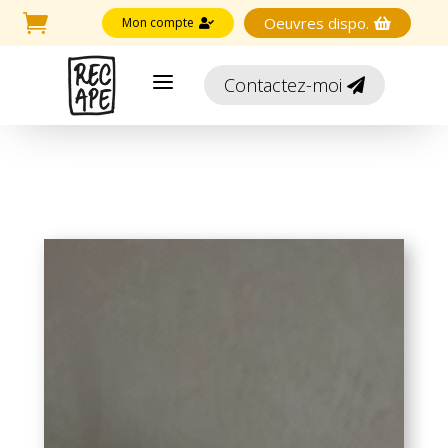

Oeuvres dispo.
Mon compte


a
Contactez-moi
