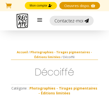

Oeuvres dispo.
Mon compte


a
Contactez-moi

Accueil
/
Photographies - Tirages pigmentaires -
Éditions limitées
/ Décoiffé
Décoiffé
Catégorie :
Photographies - Tirages pigmentaires
- Éditions limitées